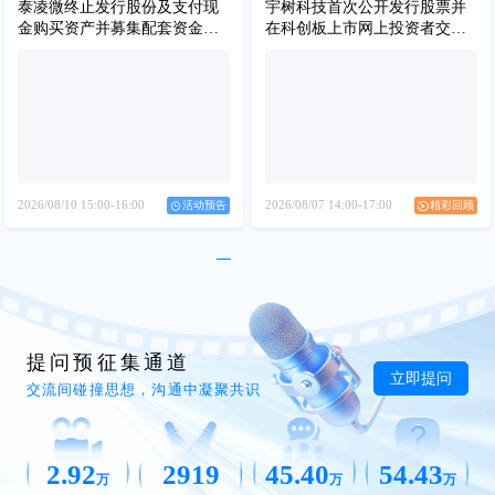
泰凌微终止发行股份及支付现
宇树科技首次公开发行股票并
金购买资产并募集配套资金事
在科创板上市网上投资者交流
项的投资者说明会
会
2026/08/10
15:00-16:00
2026/08/07
14:00-17:00
活动预告
精彩回顾
提问预征集通道
立即提问
交流间碰撞思想，沟通中凝聚共识
2.92
2919
45.40
54.43
万
万
万