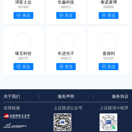
津富士达
长鑫科技
泰诺麦博
603468
688825
688806
关注
关注
关注
臻宝科技
长进光子
嘉德利
688797
688635
603435
关注
关注
关注
关于我们
服务声明
服务协议
友情链接
上证路演公众号
上证路演小程序