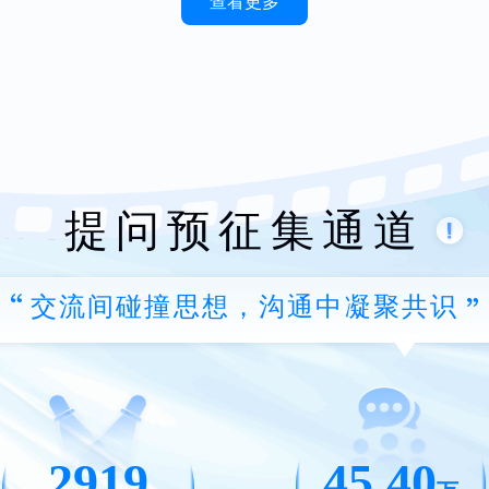
查看更多
提问预征集通道
交流间碰撞思想，沟通中凝聚共识
2919
45.40