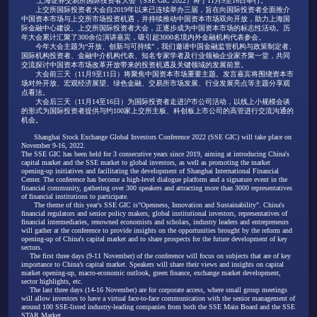
上海证券交易所国际投资者大会（SSE GIC 2022）将于11月9至16日举行。
上交所国际投资者大会自2019年以来已连续举办三届，旨在向国际投资者全面推介
中国资本市场与上交所市场投资机遇，并持续推动中国资本市场双向开放，助力上海国
际金融中心建设。上交所国际投资者大会，正逐步成为中国资本市场的标志性活动。历
年大会累计汇聚了300余位演讲嘉宾，吸引超3000名境内外金融机构代表参会。
今年大会主题为“开放、创新与可持续”，我们邀请中国金融监管机构与政策制定者、
国际机构投资者、金融中介机构代表、知名专家学者及行业领袖企业家齐聚一堂，共同
交流探讨中国资本市场改革开放带来的投资机遇及关键领域的发展前景。
大会前三天（11月9至11日）将聚焦中国资本市场重要主题。发言嘉宾将围绕资本市
场对外开放、宏观经济展望、绿色金融、交易所市场发展、行业发展亮点等主题分享观
点看法。
大会后三天（11月14至16日）为国际投资者走进沪市公司活动，以线上小规模会谈
的形式为国际投资者提供与约100家上交所主板、科创板上市公司的高管进行交流沟通的
机会。
Shanghai Stock Exchange Global Investors Conference 2022 (SSE GIC) will take place on
November 9-16, 2022.
The SSE GIC has been held for 3 consecutive years since 2019, aiming at introducing China's
capital market and the SSE market to global investors, as well as promoting the market
opening-up initiatives and facilitating the development of Shanghai International Financial
Center. The conference has become a high-level dialogue platform and a signature event in the
financial community, gathering over 300 speakers and attracting more than 3000 representatives
of financial institutions to participate.
The theme of this year's SSE GIC is"Openness, Innovation and Sustainability". China's
financial regulators and senior policy makers, global institutional investors, representatives of
financial intermediaries, renowned economists and scholars, industry leaders and entrepreneurs
will gather at the conference to provide insights on the opportunities brought by the reform and
opening-up of China's capital market and to share prospects for the future development of key
sectors.
The first three days (9-11 November) of the conference will focus on subjects that are of key
importance to China’s capital market. Speakers will share their views and insights on capital
market opening-up, macro-economic outlook, green finance, exchange market development,
sector highlights, etc.
The last three days (14-16 November) are for corporate access, where small group meetings
will allow investors to have a virtual face-to-face communication with the senior management of
around 100 SSE-listed industry-leading companies from both the SSE Main Board and the SSE
STAR Market.