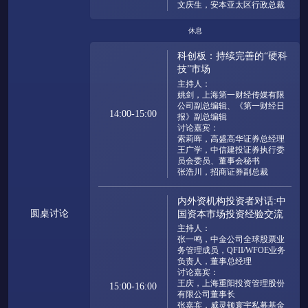
文庆生，安本亚太区行政总裁
休息
科创板：持续完善的“硬科
技”市场
主持人：

姚剑，上海第一财经传媒有限
公司副总编辑、《第一财经日
14:00-15:00
报》副总编辑

讨论嘉宾：

索莉晖，高盛高华证券总经理

王广学，中信建投证券执行委
员会委员、董事会秘书

张浩川，招商证券副总裁
内外资机构投资者对话:中
圆桌讨论
国资本市场投资经验交流
主持人：

张一鸣，中金公司全球股票业
务管理成员，QFII/WFOE业务
负责人，董事总经理

讨论嘉宾：

王庆，上海重阳投资管理股份
15:00-16:00
有限公司董事长

张嘉宾，威灵顿寰宇私募基金