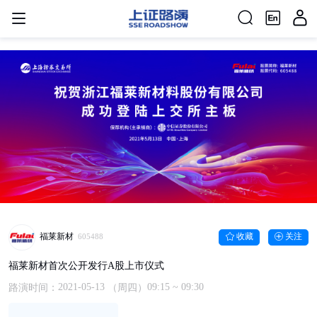
福莱新材
收藏
关注
605488
福莱新材首次公开发行A股上市仪式
2021-05-13
09:15
~ 09:30
路演时间：
（周四）