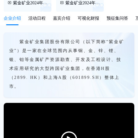
紫金矿业2024年度
紫金矿业2024年度
业绩说明会(中文)
业绩说明会(英文)
企业介绍
活动日程
嘉宾介绍
可视化财报
预征集问答
紫金矿业集团股份有限公司（以下简称“紫金矿
业”）是一家在全球范围内从事铜、金、锌、锂、
银、钼等金属矿产资源勘查、开发及工程设计、技
术应用研究的大型跨国矿业集团，在香港H股
（2899. HK）和上海A股（601899.SH）整体上
市。
公司在中国17个省（区）和境外15个国家拥有
重要矿业投资项目，包括境内的西藏巨龙铜矿及朱
诺铜矿、黑龙江多宝山铜山铜矿、福建紫金山铜金
矿、山西紫金、贵州紫金、陇南紫金等，境外的塞
尔维亚丘卡卢-佩吉铜金矿及博尔铜矿、刚果（金）