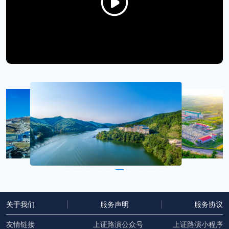
卡莫阿铜矿及科卢韦齐铜矿、苏里南罗斯贝尔金
矿、哥伦比亚武里蒂卡金矿等；公司加速进军新能
源新材料产业，拥有阿根廷3Q盐湖锂矿、西藏拉果
错盐湖锂矿、湖南道县湘源硬岩锂多金属矿，并受
邀主导开发刚果（金）马诺诺锂矿东北部项目。截
至2024年6月，按控股企业100%口径及联营合营企
业权益口径计算，公司保有探明、控制及推断的总
资源量为铜10,467 万吨、金3,528 吨、锌（铅）
1,212 万吨、银28,380 吨，锂（LCE）1,411 万
吨。
公司主要指标中国领先、全球前10 位。2023
年实现矿产铜101万吨、矿产金68吨、矿产锌
（铅）47 万吨、矿产银412吨，分别同比增长
11.1%、20.2%、2.9%、4.1%，新增当量碳酸锂
关于我们
服务声明
服务协议
2,903吨，其中矿产铜产量破百万吨大关，位居全球
友情链接
上证路演公众号
上证路演小程序
前五；也是头部矿企中矿产铜、金产量增长最快的